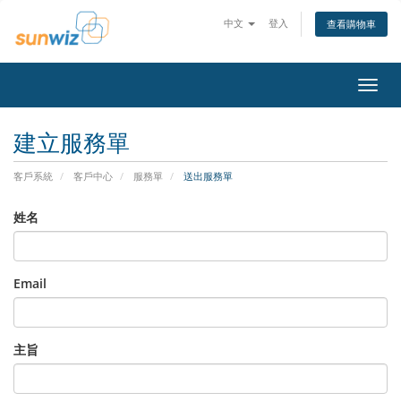
中文
登入
查看購物車
切
換
導
建立服務單
覽
客戶系統
客戶中心
服務單
送出服務單
姓名
Email
主旨