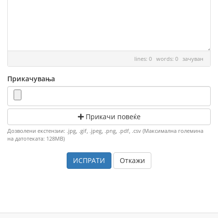
lines: 0 words: 0
зачуван
Прикачувања
Прикачи повеќе
Дозволени екстензии: .jpg, .gif, .jpeg, .png, .pdf, .csv (Максимална големина
на датотеката: 128MB)
Откажи