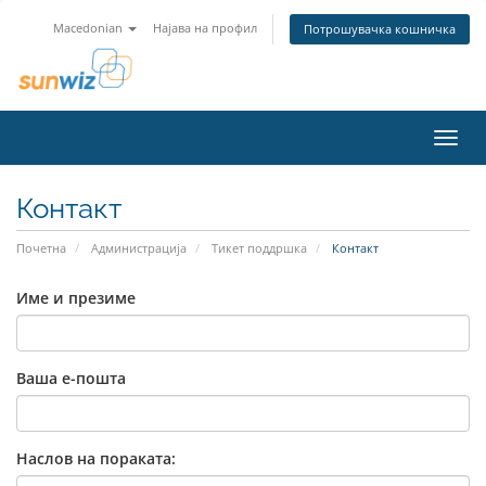
Macedonian
Најава на профил
Потрошувачка кошничка
Вклу
ја
нави
Контакт
Почетна
Администрација
Тикет поддршка
Контакт
Име и презиме
Ваша е-пошта
Наслов на пораката: