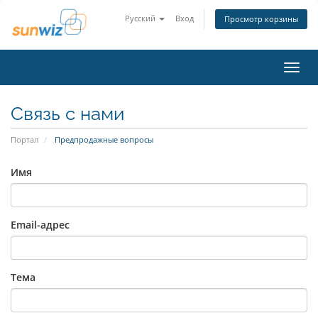
Русский
Вход
Просмотр корзины
Пере
нави
Связь с нами
Портал
Предпродажные вопросы
Имя
Email-адрес
Тема